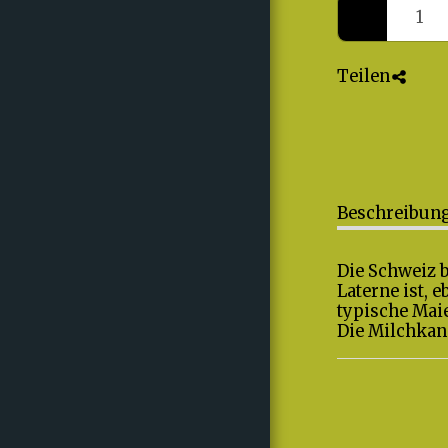
UNSERE
LEISTUNGEN
ENTDECKEN
Teilen
SHOP
KATALOGE
REFERENZEN
Beschreibun
BEWERTUNGEN
Die Schweiz 
ÜBER UNS
Laterne ist, 
typische Mai
VOLLEY SMASH 05
Die Milchkan
LAUFENBURG-
KAISTEN
MUSTER ZUR
ANPROBE