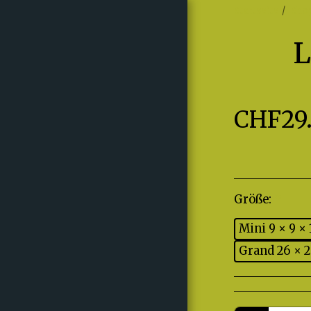
Startseite
Sho
CHF
29
Größe:
*
Mini 9 × 9 ×
Grand 26 × 
STARTSEITE
TEXTIL-HOMEPAGE