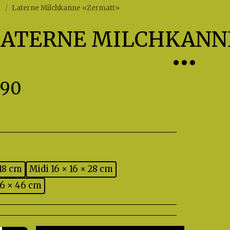
p
Laterne Milchkanne «Zermatt»
LATERNE MILCHKANN
.90
 18 cm
Midi 16 × 16 × 28 cm
26 × 46 cm