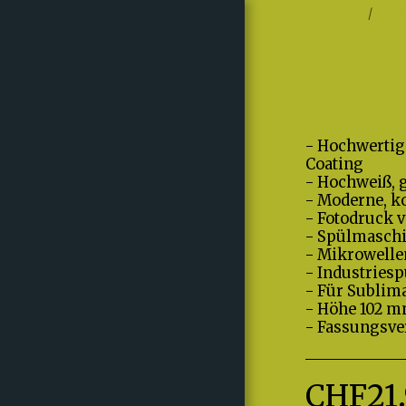
Startseite
Sho
- Hochwerti
Coating
- Hochweiß, 
- Moderne, k
- Fotodruck v
- Spülmasch
- Mikrowelle
- Industries
- Für Sublim
- Höhe 102 mm
- Fassungsve
STARTSEITE
CHF
21