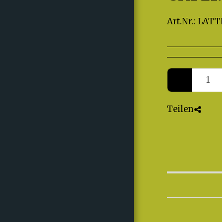
TEXTIL-HOMEPAGE
Art.Nr.:
LATT
UNSERE
LEISTUNGEN
ENTDECKEN
SHOP
KATALOGE
REFERENZEN
Teilen
BEWERTUNGEN
ÜBER UNS
VOLLEY SMASH 05
LAUFENBURG-
KAISTEN
MUSTER ZUR
ANPROBE