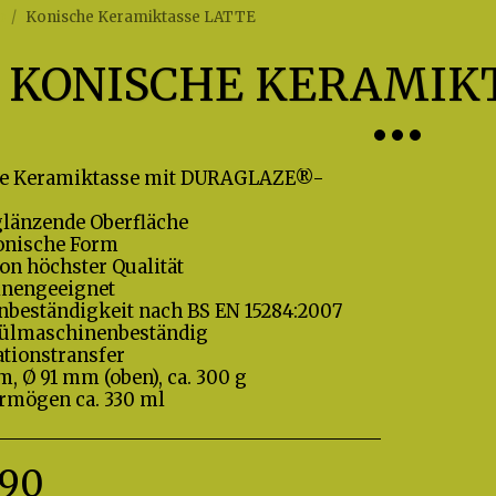
p
Konische Keramiktasse LATTE
KONISCHE KERAMIK
ge Keramiktasse mit DURAGLAZE®-
glänzende Oberfläche
onische Form
on höchster Qualität
inengeeignet
nbeständigkeit nach BS EN 15284:2007
pülmaschinenbeständig
ationstransfer
, Ø 91 mm (oben), ca. 300 g
rmögen ca. 330 ml
.90