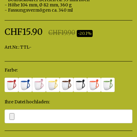
- Höhe 104 mm, Ø 82 mm, 360 g
- Fassungsvermögen ca. 340 ml
CHF
15.90
CHF
19.90
-20.1%
Art.Nr.:
TTL-
Farbe:
*
Ihre Datei hochladen:
*