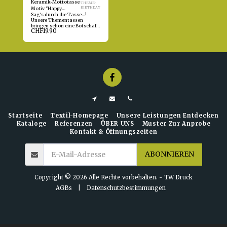
Keramik-Mottotasse
THEME-
BIRTHDAY
Motiv "Happy
Sag’s durch die Tasse…!
Birthday" - Kopieren
Unsere Thementassen
bringen schon eine Botschaft
CHF
19.90
frei Haus mit: Sie sind im
Innenbereich mit einer
Themenbotschaft
wunderschön bedruckt, und
auch der Henkel ist bereits ab
Werk verziert. Die
Außenfläche kann sublimiert
und damit personalisiert
werden.
Startseite
Textil-Homepage
Unsere Leistungen Entdecken
Kataloge
Referenzen
ÜBER UNS
Muster Zur Anprobe
Kontakt & Öffnungszeiten
ABONNIEREN
Copyright © 2026 Alle Rechte vorbehalten. -
TW Druck
AGBs
|
Datenschutzbestimmungen