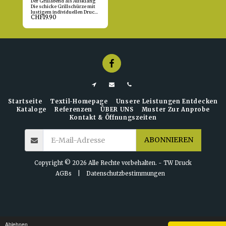
Der Grillabend als Ausklang
Die schicke Grillschürze mit
lustigem individuellen Druck
CHF
19.90
sorgt sicherlich für viele
Lachern und ist zum Vatertag
eine ganz heiße
Geschenkidee. Passend dazu:
Bedruckter Grillhandschuh
Startseite
Textil-Homepage
Unsere Leistungen Entdecken
Kataloge
Referenzen
ÜBER UNS
Muster Zur Anprobe
Kontakt & Öffnungszeiten
ABONNIEREN
Copyright © 2026 Alle Rechte vorbehalten. -
TW Druck
AGBs
|
Datenschutzbestimmungen
Ablehnen