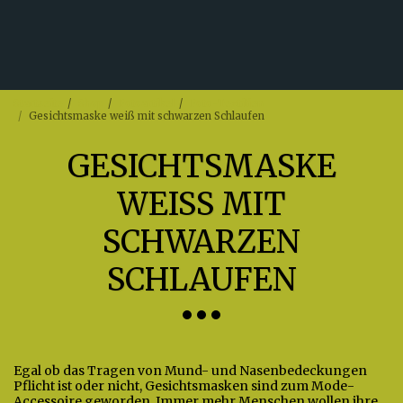
Startseite
Shop
Fotoartikel
Foto-Textilien
Gesichtsmaske weiß mit schwarzen Schlaufen
GESICHTSMASKE
WEISS MIT S
CHWARZEN S
CHLAUFEN
Egal ob das Tragen von Mund- und Nasenbedeckungen
Pflicht ist oder nicht, Gesichtsmasken sind zum Mode-
Accessoire geworden. Immer mehr Menschen wollen ihre